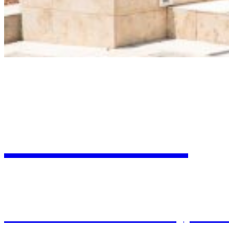
Evolution
Dvere so sklo-hliníkovou výplňou