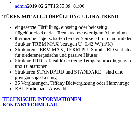
Larger
admin
2019-02-27T16:55:39+01:00
Image
TÜREN MIT ALU-TÜRFÜLLUNG ULTRA TREND
eingesetzte Türfüllung, einseitig oder beidseitig
flügelüberdeckende Türen aus hochwertigem Aluminium
thermische Eigenschaften bei der Stärke 54 mm und mit der
Struktur TREM MAX betragen U=0,42 W/(m²K)
Strukturen TERM MAX, TERM PLUS und TRD sind ideal
für niederenergetische und passive Häuser
Struktur TRD ist ideal für extreme Temperaturbedingungen
und Dilatationen
Strukturen STANDARD und STANDARD+ sind eine
preisgünstige Lösung
35 Verglasungen, Tiffany Bleiverglasung oder Harzvitrage
RAL Farbe nach Auswahl
TECHNISCHE INFORMATIONEN
KONTAKTFORMULAR
Go
to
Top