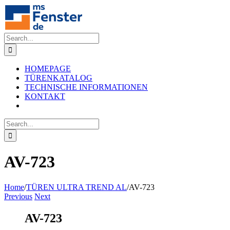
Skip
to
content
Search
for:
HOMEPAGE
TÜRENKATALOG
TECHNISCHE INFORMATIONEN
KONTAKT
Search
for:
AV-723
Home
/
TÜREN ULTRA TREND AL
/
AV-723
Previous
Next
AV-723
View