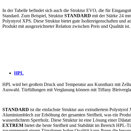
In der Tabelle befindet sich auch die Struktur EVO, die für Eingang
Standard. Zum Beispiel, Struktur
STANDARD
mit der Stärke 24 mm 
Polystyrol XPS. Diese Struktur bietet gute Isoliereigenschaften und ad
Produkt mit ausgezeichneter Relation zwischen Preis und Qualität ist.
HPL
HPL wird bei großem Druck und Temperatur aus Kunstharz mit Zellul
Auswahl. Türfüllungen mit Verglasung können mit Tiffany Bleiverglasu
STANDARD
ist die einfachste Struktur aus extrudiertem Polystyrol
Aluminiumblech zur Erhöhung der gesamten Steifheit, was ein Produkt
wasserdichtem Sperrholz. Diese Struktur ist eine Lösung einer Dilatat
EXTREM
bietet die beste Steifheit und Stabilität im Bereich HPL
zusammenmit einem Türrahmen hoher Qualität kann Ihnen die besonde