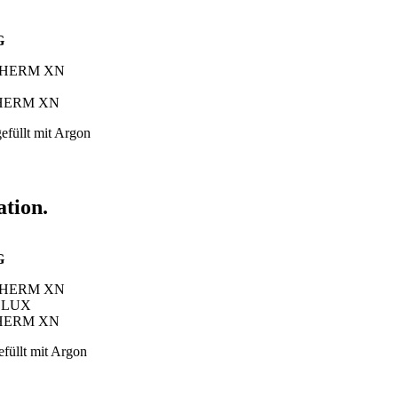
G
NITHERM XN
ITHERM XN
efüllt mit Argon
ation.
G
NITHERM XN
TELUX
ITHERM XN
füllt mit Argon