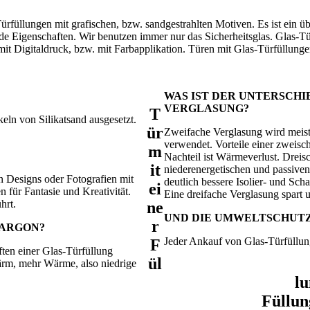
ürfüllungen mit grafischen, bzw. sandgestrahlten Motiven. Es ist ein ü
ende Eigenschaften. Wir benutzen immer nur das Sicherheitsglas. Glas-
mit Digitaldruck, bzw. mit Farbapplikation. Türen mit Glas-Türfüllunge
WAS IST DER UNTERSCH
VERGLASUNG?
T
eln von Silikatsand ausgesetzt.
ür
Zweifache Verglasung wird meis
verwendet. Vorteile einer zweisc
m
Nachteil ist Wärmeverlust. Dreis
it
niederenergetischen und passiven
n Designs oder Fotografien mit
deutlich bessere Isolier- und Sch
ei
 für Fantasie und Kreativität.
Eine dreifache Verglasung spar
hrt.
ne
UND DIE UMWELTSCHUT
r
 ARGON?
Jeder Ankauf von Glas-Türfüllung
F
ften einer Glas-Türfüllung
ül
ärm, mehr Wärme, also niedrige
l
Füllun