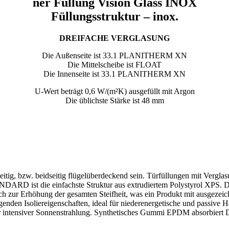
ner Füllung Vision Glass INOX
Füllungsstruktur – inox.
DREIFACHE VERGLASUNG
Die Außenseite ist 33.1 PLANITHERM XN
Die Mittelscheibe ist FLOAT
Die Innenseite ist 33.1 PLANITHERM XN
U-Wert beträgt 0,6 W/(m²K) ausgefüllt mit Argon
Die üblichste Stärke ist 48 mm
tig, bzw. beidseitig flügelüberdeckend sein. Türfüllungen mit Verglas
NDARD ist die einfachste Struktur aus extrudiertem Polystyrol XPS. Di
r Erhöhung der gesamten Steifheit, was ein Produkt mit ausgezeichne
genden Isoliereigenschaften, ideal für niederenergetische und passive H
er intensiver Sonnenstrahlung. Synthetisches Gummi EPDM absorbiert D