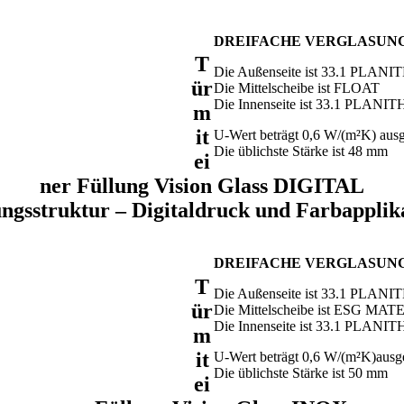
DREIFACHE VERGLASUN
T
Die Außenseite ist 33.1 PLA
ür
Die Mittelscheibe ist FLOAT
Die Innenseite ist 33.1 PLAN
m
it
U-Wert beträgt 0,6 W/(m²K) ausg
Die üblichste Stärke ist 48 mm
ei
ner Füllung Vision Glass DIGITAL
ngsstruktur – Digitaldruck und Farbapplik
DREIFACHE VERGLASUN
T
Die Außenseite ist 33.1 PLA
ür
Die Mittelscheibe ist ESG MA
Die Innenseite ist 33.1 PLAN
m
it
U-Wert beträgt 0,6 W/(m²K)ausge
Die üblichste Stärke ist 50 mm
ei