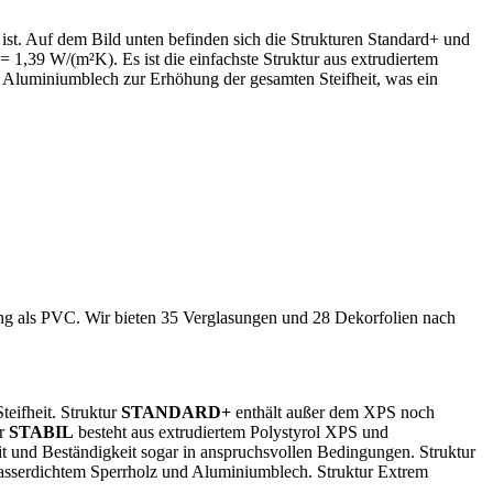
ist. Auf dem Bild unten befinden sich die Strukturen Standard+ und
= 1,39 W/(m²K). Es ist die einfachste Struktur aus extrudiertem
Aluminiumblech zur Erhöhung der gesamten Steifheit, was ein
ng als PVC. Wir bieten 35 Verglasungen und 28 Dekorfolien nach
teifheit. Struktur
STANDARD+
enthält außer dem XPS noch
ur
STABIL
besteht aus extrudiertem Polystyrol XPS und
heit und Beständigkeit sogar in anspruchsvollen Bedingungen. Struktur
, wasserdichtem Sperrholz und Aluminiumblech. Struktur Extrem