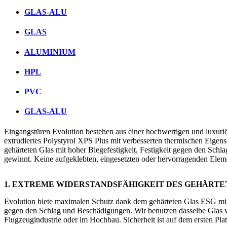
GLAS-ALU
GLAS
ALUMINIUM
HPL
PVC
GLAS-ALU
Eingangstüren Evolution bestehen aus einer hochwertigen und luxuriö
extrudiertes Polystyrol XPS Plus mit verbesserten thermischen Eige
gehärteten Glas mit hoher Biegefestigkeit, Festigkeit gegen den Sch
gewinnt. Keine aufgeklebten, eingesetzten oder hervorragenden Element
1. EXTREME WIDERSTANDSFÄHIGKEIT DES GEHÄRTE
Evolution biete maximalen Schutz dank dem gehärteten Glas ESG mit h
gegen den Schlag und Beschädigungen. Wir benutzen dasselbe Glas w
Flugzeugindustrie oder im Hochbau. Sicherheit ist auf dem ersten Plat