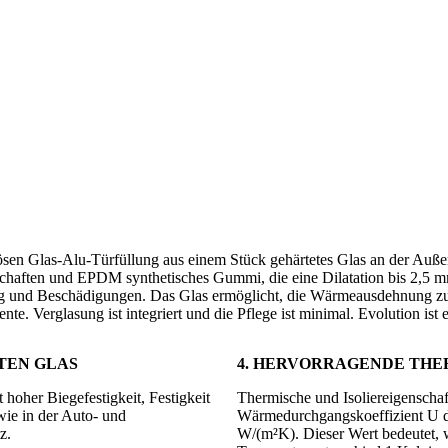
sen Glas-Alu-Türfüllung aus einem Stück gehärtetes Glas an der Außens
nschaften und EPDM synthetisches Gummi, die eine Dilatation bis 2,5 
lag und Beschädigungen. Das Glas ermöglicht, die Wärmeausdehnung zu 
e. Verglasung ist integriert und die Pflege ist minimal. Evolution ist 
TEN GLAS
4. HERVORRAGENDE THE
oher Biegefestigkeit, Festigkeit
Thermische und Isoliereigenschaf
ie in der Auto- und
Wärmedurchgangskoeffizient U de
z.
W/(m²K). Dieser Wert bedeutet, w