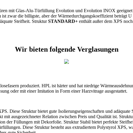
stüren mit Glas-Alu-Türfüllung Evolution und Evolution INOX geeignet 
ist zwar die billigste, aber der Wärmedurchgangskoeffizient beträgt U 
äquate Steifheit. Struktur
STANDARD+
enthält außer dem XPS noch 
Wir bieten folgende Verglasungen
osefasern produziert. HPL ist härter und hat niedrige Wärmeausdehnu
ng oder mit einer Imitation in Form einer Harzvitrage ausgestattet.
 XPS. Diese Struktur bietet gute Isolierungseigenschaften und adäquate S
 mit ausgezeichneter Relation zwischen Preis und Qualität ist. Strukt
ion der Füllungen mit Dekorfolie. Struktur Stabil bietet perfekte Steif
-Türfüllungen. Diese Struktur besteht aus extrudiertem Polystyrol XPS
rs gute Sicherheit.