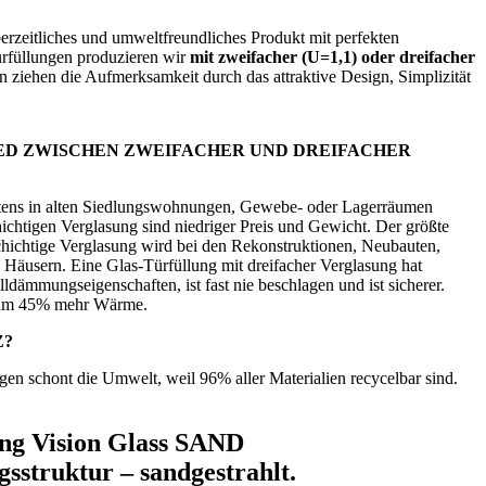
berzeitliches und umweltfreundliches Produkt mit perfekten
Türfüllungen produzieren wir
mit zweifacher (U=1,1) oder dreifacher
n ziehen die Aufmerksamkeit durch das attraktive Design, Simplizität
IED ZWISCHEN ZWEIFACHER UND DREIFACHER
tens in alten Siedlungswohnungen, Gewebe- oder Lagerräumen
hichtigen Verglasung sind niedriger Preis und Gewicht. Der größte
chichtige Verglasung wird bei den Rekonstruktionen, Neubauten,
 Häusern. Eine Glas-Türfüllung mit dreifacher Verglasung hat
alldämmungseigenschaften, ist fast nie beschlagen und ist sicherer.
t um 45% mehr Wärme.
Z?
en schont die Umwelt, weil 96% aller Materialien recycelbar sind.
ung Vision Glass SAND
gsstruktur – sandgestrahlt.