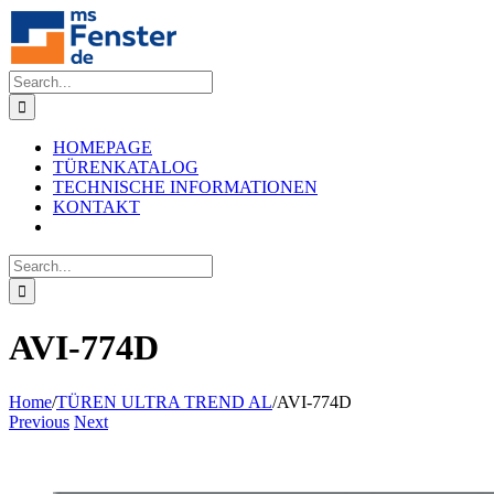
Skip
to
content
Search
for:
HOMEPAGE
TÜRENKATALOG
TECHNISCHE INFORMATIONEN
KONTAKT
Search
for:
AVI-774D
Home
/
TÜREN ULTRA TREND AL
/
AVI-774D
Previous
Next
View