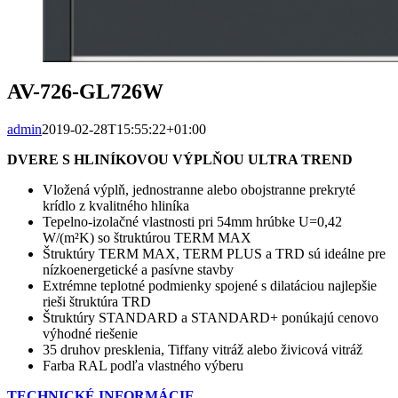
AV-726-GL726W
admin
2019-02-28T15:55:22+01:00
DVERE S HLINÍKOVOU VÝPLŇOU ULTRA TREND
Vložená výplň, jednostranne alebo obojstranne prekryté
krídlo z kvalitného hliníka
Tepelno-izolačné vlastnosti pri 54mm hrúbke U=0,42
W/(m²K) so štruktúrou TERM MAX
Štruktúry TERM MAX, TERM PLUS a TRD sú ideálne pre
nízkoenergetické a pasívne stavby
Extrémne teplotné podmienky spojené s dilatáciou najlepšie
rieši štruktúra TRD
Štruktúry STANDARD a STANDARD+ ponúkajú cenovo
výhodné riešenie
35 druhov presklenia, Tiffany vitráž alebo živicová vitráž
Farba RAL podľa vlastného výberu
TECHNICKÉ INFORMÁCIE