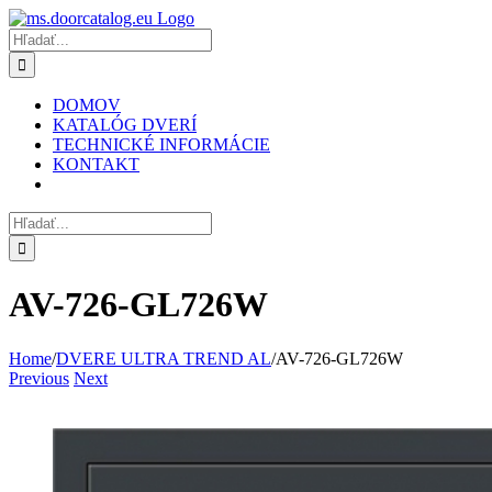
Skip
to
Hľadať:
content
DOMOV
KATALÓG DVERÍ
TECHNICKÉ INFORMÁCIE
KONTAKT
Hľadať:
AV-726-GL726W
Home
/
DVERE ULTRA TREND AL
/
AV-726-GL726W
Previous
Next
Zobraziť
väčší
obrázok