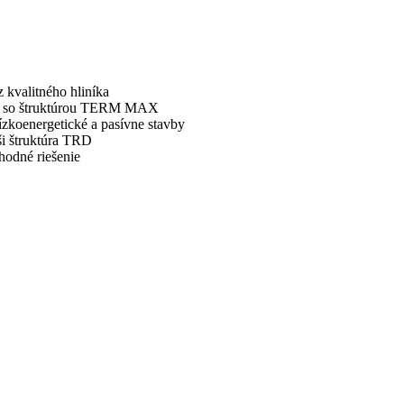
z kvalitného hliníka
K) so štruktúrou TERM MAX
oenergetické a pasívne stavby
ši štruktúra TRD
dné riešenie