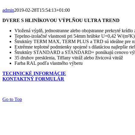
admin
2019-02-28T15:54:13+01:00
DVERE S HLINÍKOVOU VÝPLŇOU ULTRA TREND
Vložená výplň, jednostranne alebo obojstranne prekryté krídlo 
Tepelno-izolačné vlastnosti pri 54mm hrúbke U=0,42 W/(m²
Štruktúry TERM MAX, TERM PLUS a TRD sú ideálne pre nízk
Extrémne teplotné podmienky spojené s dilatáciou najlepšie rie
Štruktúry STANDARD a STANDARD+ ponúkajú cenovo výho
35 druhov presklenia, Tiffany vitráž alebo živicová vitráž
Farba RAL podľa vlastného výberu
TECHNICKÉ INFORMÁCIE
KONTAKTNÝ FORMULÁR
Go to Top