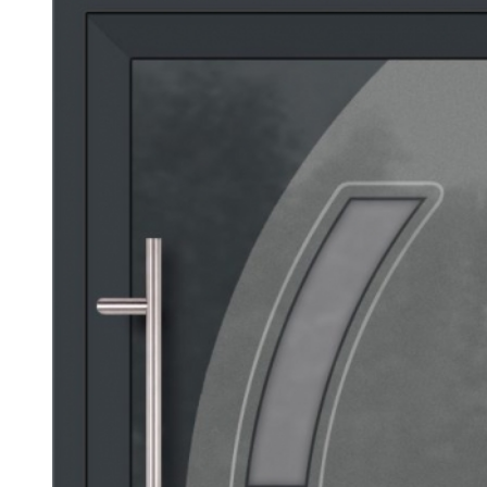
väčší
obrázok