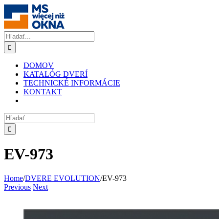
Skip
to
content
Hľadať:
DOMOV
KATALÓG DVERÍ
TECHNICKÉ INFORMÁCIE
KONTAKT
Hľadať:
EV-973
Home
/
DVERE EVOLUTION
/
EV-973
Previous
Next
Zobraziť