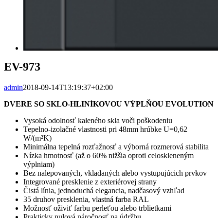
EV-973
admin
2018-09-14T13:19:37+02:00
DVERE SO SKLO-HLINÍKOVOU VÝPLŇOU EVOLUTION
Vysoká odolnosť kaleného skla voči poškodeniu
Tepelno-izolačné vlastnosti pri 48mm hrúbke U=0,62
W/(m²K)
Minimálna tepelná rozťažnosť a výborná rozmerová stabilita
Nízka hmotnosť (až o 60% nižšia oproti celoskleneným
výplniam)
Bez nalepovaných, vkladaných alebo vystupujúcich prvkov
Integrované presklenie z exteriérovej strany
Čistá línia, jednoduchá elegancia, nadčasový vzhľad
35 druhov presklenia, vlastná farba RAL
Možnosť oživiť farbu perleťou alebo trblietkami
Prakticky nulová náročnosť na údržbu